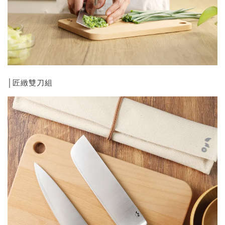
│匠緻雙刀組