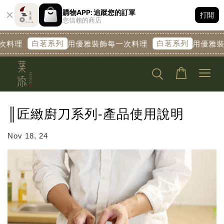
購物APP: 追蹤您的訂單
打開
您信賴的商店
白茗系列
白茗系列
次料理
用優雅裝飾每一次料理
用優雅裝
║匠緻廚刀系列-產品使用說明
Nov 18, 24