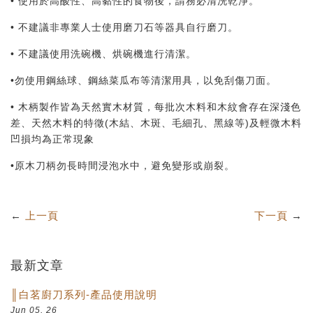
• 使用於高酸性、高黏性的食物後，請務必清洗乾淨。
•
不建議非專業人士使用磨刀石等器具自行磨刀。
• 不建議使用洗碗機、烘碗機進行清潔。
•勿使用鋼絲球、鋼絲菜瓜布等清潔用具，以免刮傷刀面。
• 木柄製作皆為天然實木材質，每批次木料和木紋會存在深淺色
差、天然木料的特徵(木結、木斑、毛細孔、黑線等)及輕微木料
凹損均為正常現象
•原木刀柄勿長時間浸泡水中，避免變形或崩裂。
←
上一頁
下一頁
→
最新文章
║白茗廚刀系列-產品使用說明
Jun 05, 26