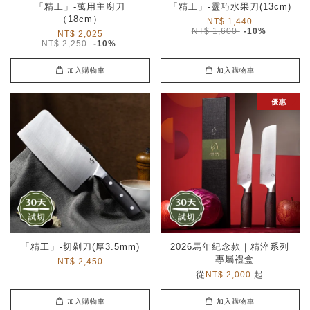
「精工」-萬用主廚刀
「精工」-靈巧水果刀(13cm)
（18cm）
NT$ 1,440
NT$ 1,600
-10%
NT$ 2,025
NT$ 2,250
-10%
加入購物車
加入購物車
優惠
「精工」-切剁刀(厚3.5mm)
2026馬年紀念款｜精淬系列
｜專屬禮盒
NT$ 2,450
從
起
NT$ 2,000
加入購物車
加入購物車