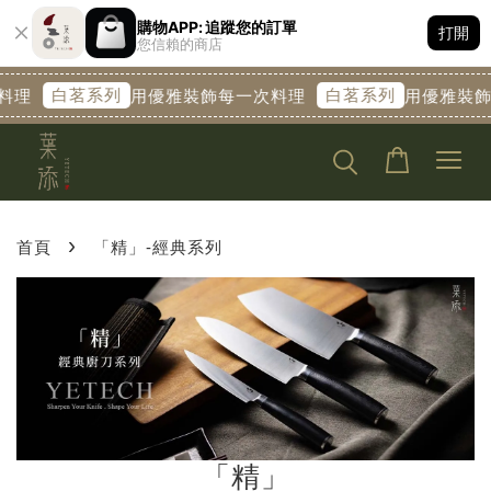
購物APP: 追蹤您的訂單
打開
您信賴的商店
白茗系列
白茗系列
料理
用優雅裝飾每一次料理
用優雅裝飾
›
首頁
「精」-經典系列
「精」