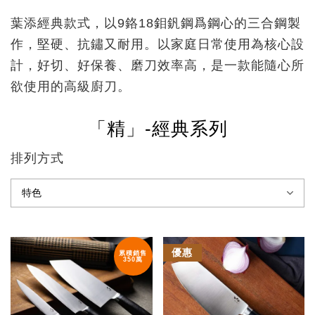
葉添經典款式，以9鉻18鉬釩鋼爲鋼心的三合鋼製
作，堅硬、抗鏽又耐用。以家庭日常使用為核心設
計，好切、好保養、磨刀效率高，是一款能隨心所
欲使用的高級廚刀。
「精」-經典系列
排列方式
優惠
累積銷售
350萬