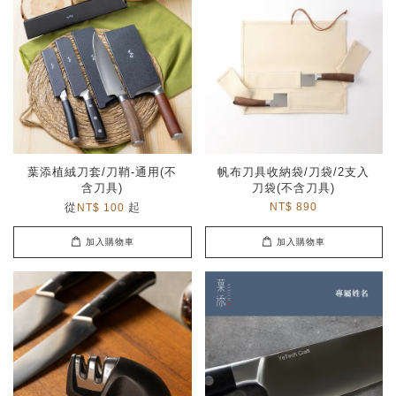
葉添植絨刀套/刀鞘-通用(不
帆布刀具收納袋/刀袋/2支入
含刀具)
刀袋(不含刀具)
從
起
NT$ 890
NT$ 100
加入購物車
加入購物車