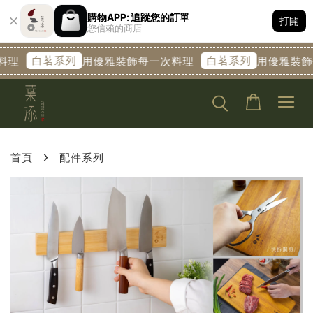
購物APP: 追蹤您的訂單
打開
您信賴的商店
白茗系列
白茗系列
料理
用優雅裝飾每一次料理
用優雅裝飾
›
首頁
配件系列