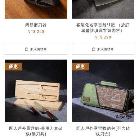
簡易磨刀器
客製化名字雷雕/1把 （於訂
單備註填寫客製內容）
NT$ 290
NT$ 290
加入購物車
加入購物車
優惠
優惠
匠人戶外露營組-專用刀盒砧
匠人戶外露營收納包(不含砧
板(無刀具)
板刀盒)