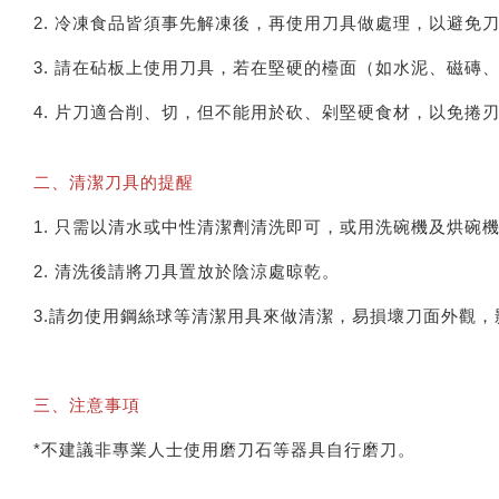
2. 冷凍食品皆須事先解凍後，再使用刀具做處理，以避免
3. 請在砧板上使用刀具，若在堅硬的檯面（如水泥、磁磚
4. 片刀適合削、切，但不能用於砍、剁堅硬食材，以免捲
二、清潔刀具的提醒
1. 只需以清水或中性清潔劑清洗即可，或用洗碗機及烘碗
2. 清洗後請將刀具置放於陰涼處晾乾。
3.請勿使用鋼絲球等清潔用具來做清潔，易損壞刀面外觀，
三、注意事項
*不建議非專業人士使用磨刀石等器具自行磨刀。