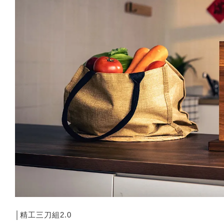
│精工三刀組2.0