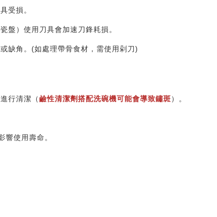
刀具受損。
、瓷盤）使用刀具會加速刀鋒耗損。
刃或缺角。(如處理帶骨食材，需使用剁刀)
機進行清潔（
鹼性清潔劑搭配洗碗機可能會導致鏽斑
）。
影響使用壽命。