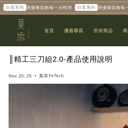
白茗系列
白茗系列
用優雅裝飾每一次料理
用優雅裝飾每一次
首頁
優惠專區
所有商品
商
║精工三刀組2.0-產品使用說明
•
葉添YeTech
Nov 20, 25