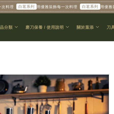
白茗系列
白茗系列
料理
用優雅裝飾每一次料理
用優雅裝飾
品分類
磨刀保養 / 使用說明
關於葉添
刀