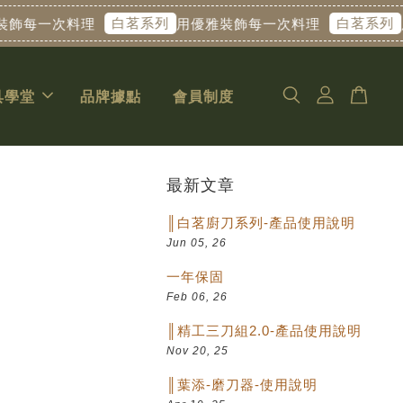
白茗系列
白茗系列
每一次料理
用優雅裝飾每一次料理
用
具學堂
品牌據點
會員制度
最新文章
║白茗廚刀系列-產品使用說明
Jun 05, 26
一年保固
Feb 06, 26
║精工三刀組2.0-產品使用說明
Nov 20, 25
║葉添-磨刀器-使用說明