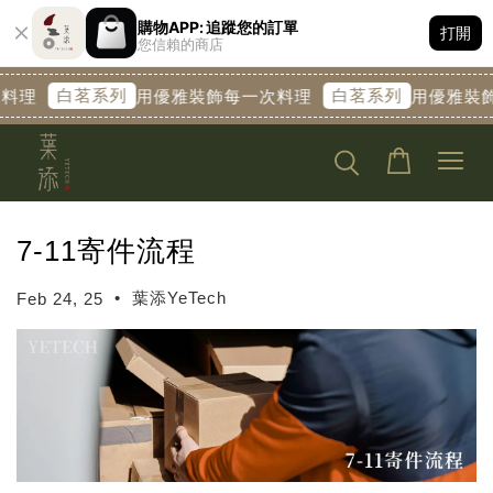
購物APP: 追蹤您的訂單
打開
您信賴的商店
白茗系列
白茗系列
料理
用優雅裝飾每一次料理
用優雅裝飾
7-11寄件流程
•
葉添YeTech
Feb 24, 25