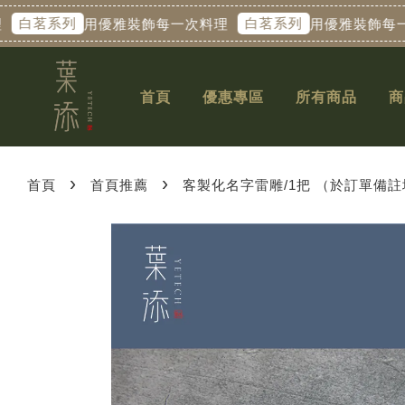
白茗系列
白茗系列
用優雅裝飾每一次料理
用優雅裝飾每一次
首頁
優惠專區
所有商品
商
›
›
首頁
首頁推薦
客製化名字雷雕/1把 （於訂單備