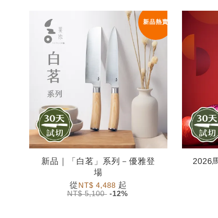
新品熱賣
新品｜「白茗」系列－優雅登
202
場
從
起
NT$ 4,488
NT$ 5,100
-12%