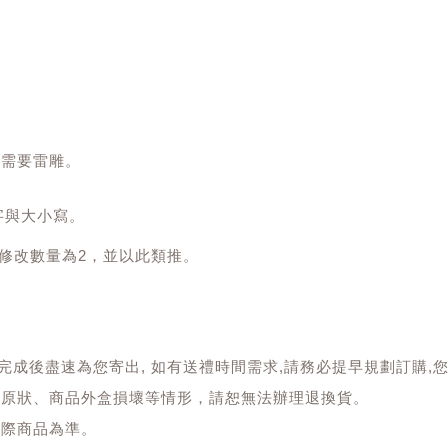
具需要雷雕。
字與大小寫。
修改數量為2，並以此類推。
雕刻完成後盡速為您寄出, 如有送禮時間需求,請務必提早規劃訂購
復原狀、商品外盒損壞等情形，請恕無法辦理退換貨。
實際商品為準。