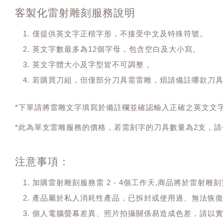
客製化雷射雕刻服務說明
僅提供英文字正楷字形，不接受中文及特殊符號。
英文字數最多為12個字母，包含空白及大小寫。
英文字體大小及字型皆不可調整 。
若購買刀組，但僅部分刀具需雷雕，煩請備註哪款刀
*下單請將雷雕文字填寫於備註欄並確認輸入正確之英文文
*此為單支雷雕服務的價格，若需刻字的刀具數量為2支，請
注意事項：
加購雷射雕刻服務需 2 - 4個工作天,商品將於雷射
產品屬於私人消耗性產品，已拆封或使用過、無法恢
個人電腦螢幕差異、照片拍攝關係易造成色差，請以