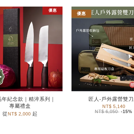
優惠
優惠
6馬年紀念款｜精淬系列｜
匠人-戶外露營雙
專屬禮盒
NT$ 5,140
NT$ 6,050
-15%
從
起
NT$ 2,000