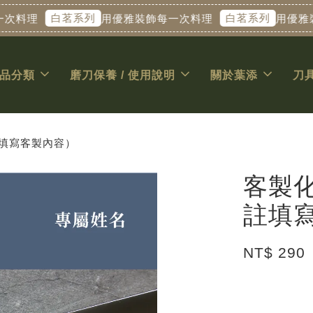
白茗系列
白茗系列
料理
用優雅裝飾每一次料理
用優雅裝飾
品分類
磨刀保養 / 使用說明
關於葉添
刀
註填寫客製內容）
客製化
註填
NT$ 290