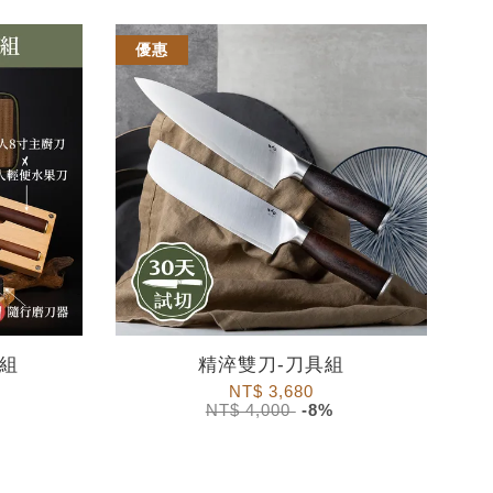
優惠
刀組
精淬雙刀-刀具組
NT$ 3,680
NT$ 4,000
-8%