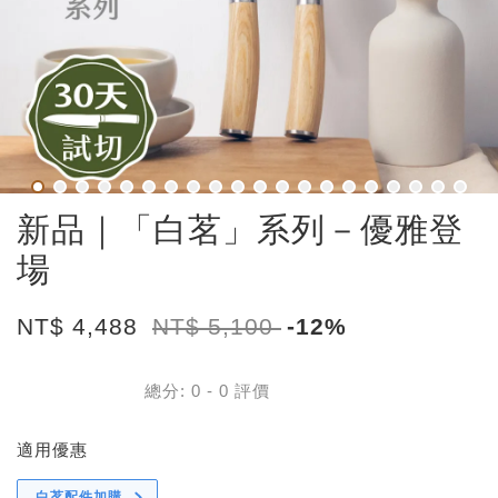
新品｜「白茗」系列－優雅登
場
NT$ 4,488
NT$ 5,100
-12%
總分:
0
-
0
評價
適用優惠
白茗配件加購