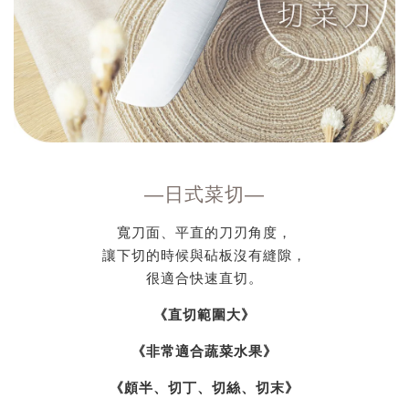
—
日式菜切
—
寬刀面、平直的刀刃角度，
讓下切的時候與砧板沒有縫隙，
很適合快速直切。
《直切範圍大》
《非常適合蔬菜水果》
《頗半、切丁、切絲、切末》