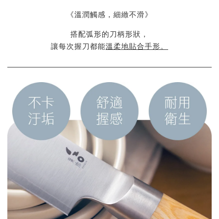
《溫潤觸感，細緻不滑》
搭配弧形的刀柄形狀，
讓每次握刀都能
溫柔地貼合手形。