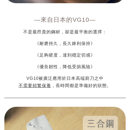
—
來自日本的VG10
—
不是最昂貴的鋼材，卻是最平衡的選擇：
《耐磨持久，長久鋒利保持》
《足夠硬度，達到穩定切感》
《優良韌性，降低受損風險》
VG10被廣泛應用於日本高端廚刀之中
不需要頻繁保養
，長時間都是準備好的狀態。