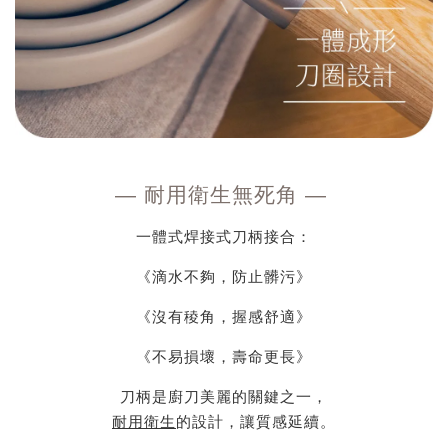
—
耐用衛生無死角
—
一體式焊接式刀柄接合：
《滴水不夠，防止髒污》
《沒有稜角，握感舒適》
《不易損壞，壽命更長》
刀柄是廚刀美麗的關鍵之一，
耐用衛生
的設計，讓質感延續。