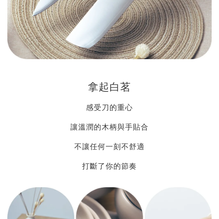
拿起白茗
感受刀的重心
讓溫潤的木柄與手貼合
不讓任何一刻不舒適
打斷了你的節奏