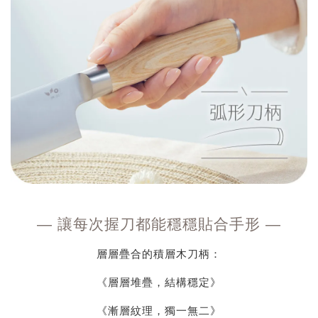
—
讓每次握刀都能穩穩貼合手形
—
層層疊合的積層木刀柄：
《層層堆疊，結構穩定》
《漸層紋理，獨一無二》