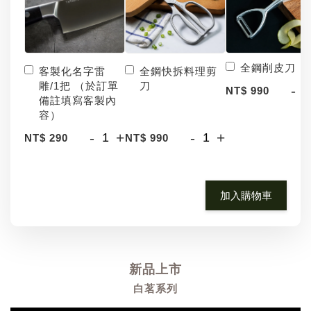
全鋼削皮刀
客製化名字雷
全鋼快拆料理剪
雕/1把 （於訂單
刀
-
NT$ 990
備註填寫客製內
容）
-
+
-
+
NT$ 290
NT$ 990
加入購物車
新品上市
白茗系列