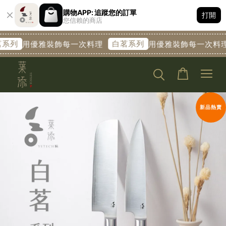
購物APP: 追蹤您的訂單
打開
您信賴的商店
白茗系列
白茗系
優雅裝飾每一次料理
用優雅裝飾每一次料理
新品熱賣