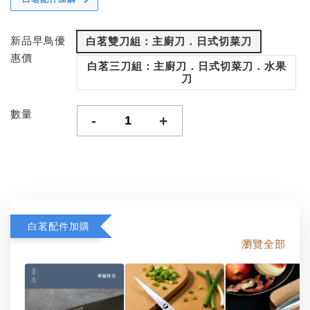
新品早鳥優
白茗雙刀組：主廚刀．日式切菜刀
惠價
白茗三刀組：主廚刀．日式切菜刀．水果
刀
數量
-
+
白茗配件加購
瀏覽全部