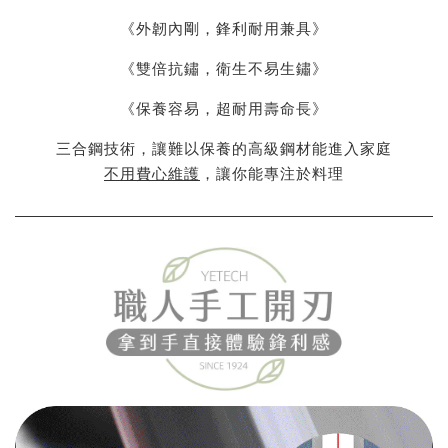
《外韌內剛，鋒利耐用兼具》
《雙倍抗鏽，衛生不易生鏽》
《保養容易，超耐用壽命長》
三合鋼技術，讓難以保養的高級鋼材能進入家庭
不用費心維護
，讓你能專注於料理