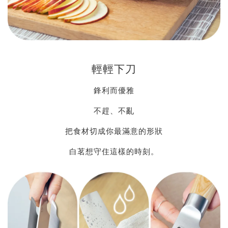
輕輕下刀
鋒利而優雅
不趕、不亂
把食材切成你最滿意的形狀
白茗想守住這樣的時刻。