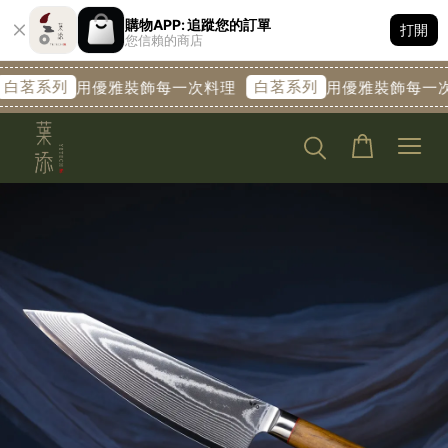
購物APP: 追蹤您的訂單
打開
您信賴的商店
茗系列
白茗系列
用優雅裝飾每一次料理
用優雅裝飾每一次料