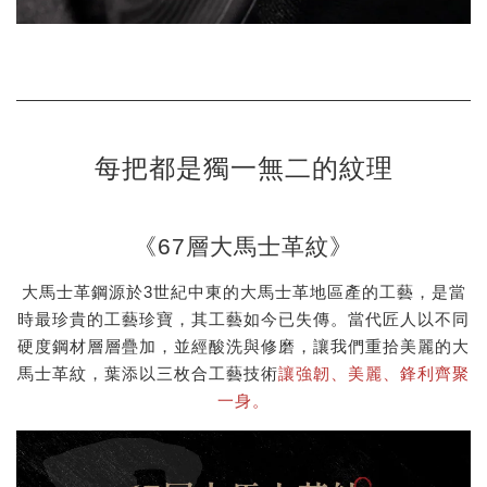
每把都是獨一無二的紋理
《67層大馬士革紋》
大馬士革鋼源於3世紀中東的大馬士革地區產的工藝，是當
時最珍貴的工藝珍寶，其工藝如今已失傳。當代匠人以不同
硬度鋼材層層疊加，並經酸洗與修磨，讓我們重拾美麗的大
馬士革紋，葉添以三枚合工藝技術
讓強韌、美麗、鋒利齊聚
一身。