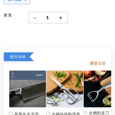
數量
-
+
配件加購
瀏覽全部
全鋼削皮刀
客製化名字雷
全鋼快拆料理剪