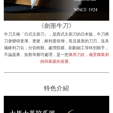
《劍形牛刀》
牛刀又稱「日式主廚刀」，是西式主廚刀的日本版，牛刀將
刀身變得更薄、更硬，鋒利度倍增，長且弧形的刀刃，並具
備鋒利刀尖，分切肉類、處理筋膜、刻劃細工等特別順手，
不論蔬果、魚類等都可處理，是一把
萬用刀款，備受職業廚
師與家庭的喜愛
。
特色介紹