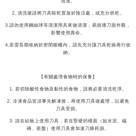
清潔。
2. 清洗後請將刀具晾乾置放於陰涼處，或充分烘乾。
3.請勿使用鋼絲球等清潔用具來做清潔，易損壞刀面外觀，
影響使用壽命。
4.若需長期收納於密閉櫥櫃內，請先充分讓刀具乾燥再行收
納。
【有關處理食物時的保養】
1. 若切除酸性食物及黏性的食物，請務必要清洗乾淨。
2. 冷凍食品皆須事先解凍後，再使用刀具做處理，以避免
刀具受損。
3. 請在砧板上使用刀具，若在堅硬的檯面（如水泥、磁
磚、瓷盤）使用刀具會加速刀鋒耗損。