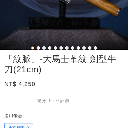
「紋脈」-大馬士革紋 劍型牛
刀(21cm)
NT$ 4,250
總分:
0
-
0
評價
適用優惠
配件加購