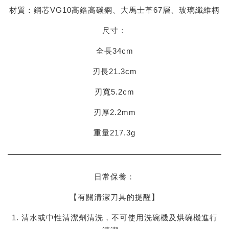
材質：鋼芯VG10高鉻高碳鋼、大馬士革67層、玻璃纖維柄
尺寸：
全長34cm
刃長21.3cm
刃寬5.2cm
刃厚2.2mm
重量217.3g
日常保養：
【有關清潔刀具的提醒】
1. 清水或中性清潔劑清洗，不可使用洗碗機及烘碗機進行