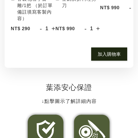
雕/1把 （於訂單
刀
-
NT$ 990
備註填寫客製內
容）
-
+
-
+
NT$ 290
NT$ 990
加入購物車
葉添安心保證
↓點擊圖示了解詳細內容