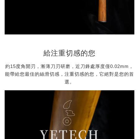
給注重切感的您
約15度角開刃，漸薄刀刃研磨，近刀鋒處厚度僅0.02mm，
能帶給您最佳的絲滑切感，注重切感的您，它絕對是您的首
選。