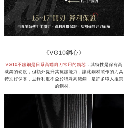
《VG10鋼心》
VG10不鏽鋼是日系高端廚刀常用的鋼芯
，其特性是保有高
碳鋼的硬度，但額外提升其抗鏽能力，讓此鋼材製作的刀具
特別好保養，且鋒利度不亞於特殊高碳鋼，是許多職人推崇
的鋼材。