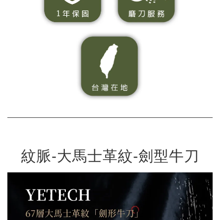
紋脈-大馬士革紋-劍型牛刀