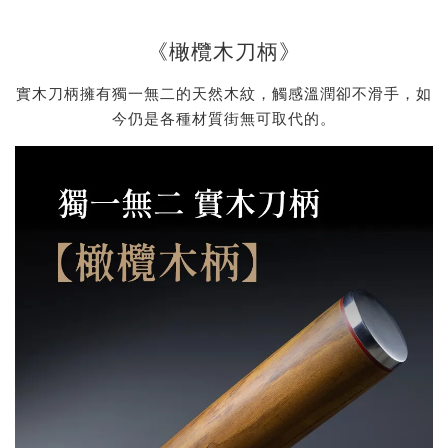
《橄欖木刀柄》
實木刀柄擁有獨一無二的天然木紋，觸感溫潤卻不滑手，如
今仍是各種材質街無可取代的。