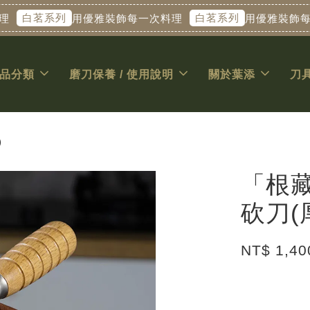
白茗系列
白茗系列
用優雅裝飾每一次料理
用優雅裝飾每一次
品分類
磨刀保養 / 使用說明
關於葉添
刀
)
「根藏
砍刀(
NT$ 1,40