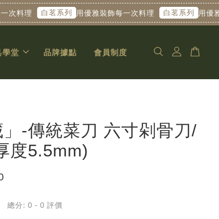
白茗系列
白茗系列
料理
用優雅裝飾每一次料理
用優雅裝飾
具學堂
品牌據點
會員制度
」-傳統菜刀 六寸剁骨刀/
厚度5.5mm)
0
總分:
0
-
0
評價