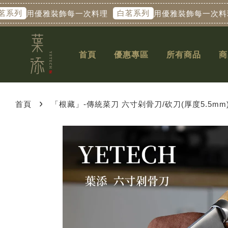
列
白茗系列
用優雅裝飾每一次料理
用優雅裝飾每一次料理
首頁
優惠專區
所有商品
商
›
首頁
「根藏」-傳統菜刀 六寸剁骨刀/砍刀(厚度5.5mm