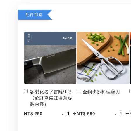
配件加購
客製化名字雷雕/1把
全鋼快拆料理剪刀
（於訂單備註填寫客
製內容）
-
+
-
+
NT$ 290
NT$ 990