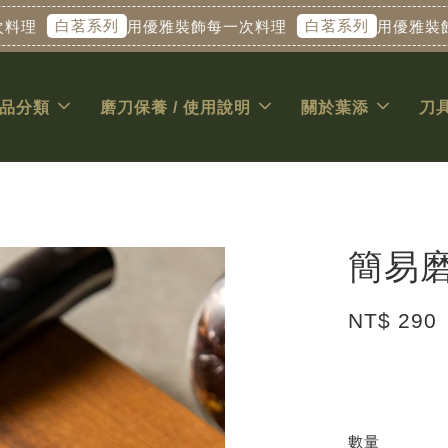
白茗系列
白茗系列
用優雅裝飾每一次料理
用優雅裝飾每一次
品分類
磨刀保養 / 使用說明
關於葉添
刀
簡易
NT$ 290
數量