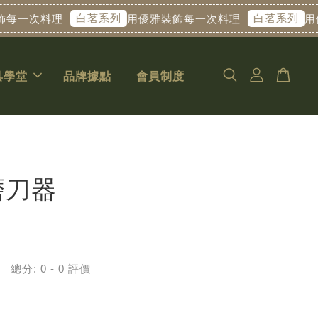
白茗系列
白茗系列
料理
用優雅裝飾每一次料理
用優雅裝
具學堂
品牌據點
會員制度
磨刀器
總分:
0
-
0
評價