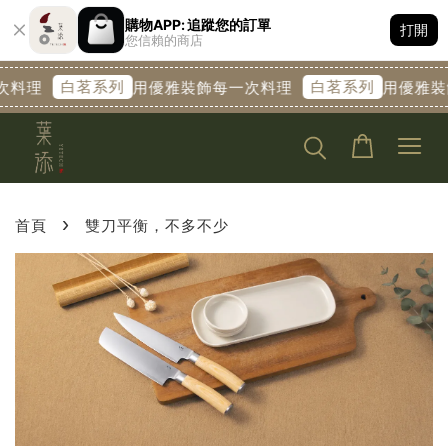
購物APP: 追蹤您的訂單
打開
您信賴的商店
白茗系列
白茗系列
次料理
用優雅裝飾每一次料理
用優雅裝
›
首頁
雙刀平衡，不多不少