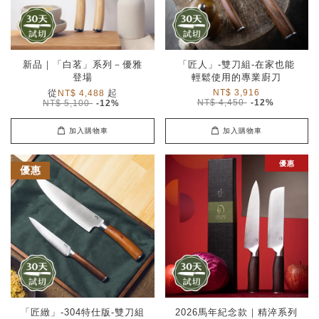
新品｜「白茗」系列－優雅
「匠人」-雙刀組-在家也能
登場
輕鬆使用的專業廚刀
從
起
NT$ 3,916
NT$ 4,488
NT$ 4,450
-12%
NT$ 5,100
-12%
加入購物車
加入購物車
優惠
優惠
「匠緻」-304特仕版-雙刀組
2026馬年紀念款｜精淬系列